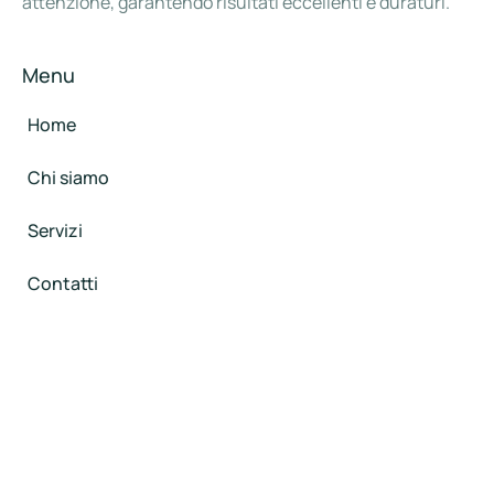
attenzione, garantendo risultati eccellenti e duraturi.
Menu
Home
Chi siamo
Servizi
Contatti
Privacy Policy
Contatti
INDIRIZZO
Via Verdi 27/B, Marsala (TP)